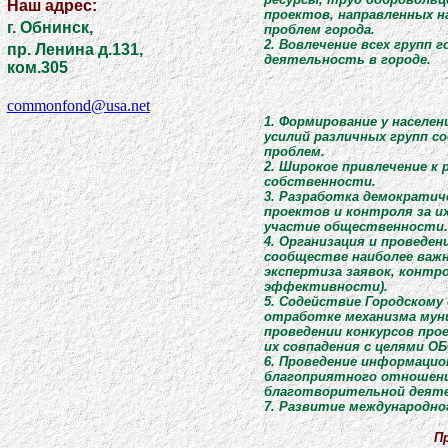
Наш адрес:
проектов, направленных н
г. Обнинск,
проблем города.
2. Вовлечение всех групп
пр. Ленина д.131,
деятельность в городе.
ком.305
commonfond@usa.net
1. Формирование у населе
усилий различных групп с
проблем.
2. Широкое привлечение 
собственности.
3. Разработка демократич
проектов и контроля за и
участие общественности.
4. Организация и проведен
сообществе наиболее важн
экспертиза заявок, контр
эффективности).
5. Содействие Городскому
отработке механизма муни
проведении конкурсов про
их совпадения с целями ОБ
6. Проведение информацио
благоприятного отношения
благотворительной деяте
7. Развитие международн
П