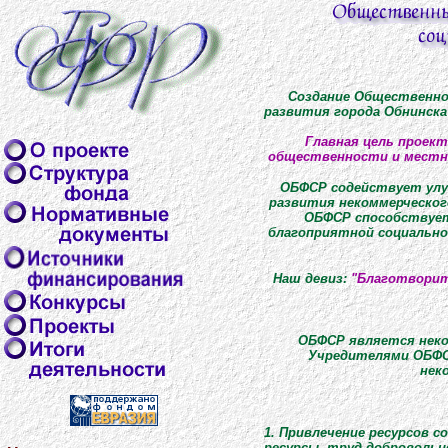
Создание Общественно
развития города Обнинска
Главная цель проект
общественности и местны
ОБФСР содействует улу
развития некоммерческог
ОБФСР способствует
благоприятной социально
Наш девиз:
"Благотворит
ОБФСР является нек
Учредителями ОБФС
нек
1. Привлечение ресурсов 
ресурсы, труд добровольце